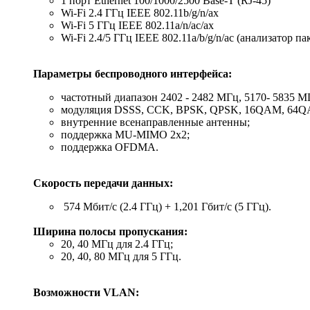
1 порт Ethernet 100/1000/2500 Base-T (RJ-45)
Wi-Fi 2.4 ГГц IEEE 802.11b/g/n/ax
Wi-Fi 5 ГГц IEEE 802.11a/n/ac/ax
Wi-Fi 2.4/5 ГГц IEEE 802.11a/b/g/n/ac (анализатор
Параметры беспроводного интерфейса:
частотный диапазон 2402 - 2482 МГц, 5170- 5835 М
модуляция DSSS, CCK, BPSK, QPSK, 16QAM, 64
внутренние всенаправленные антенны;
поддержка MU-MIMO 2x2;
поддержка OFDMA.
Скорость передачи данных:
574 Мбит/c (2.4 ГГц) + 1,201 Гбит/с (5 ГГц).
Ширина полосы пропускания:
20, 40 МГц для 2.4 ГГц;
20, 40, 80 МГц для 5 ГГц.
Возможности VLAN: