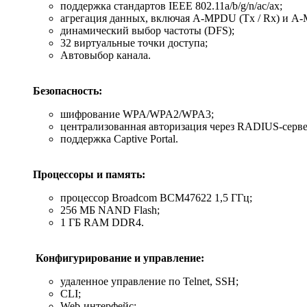
поддержка стандартов IEEE 802.11a/b/g/n/ac/ax;
агрегация данных, включая A-MPDU (Tx / Rx) и А
динамический выбор частоты (DFS);
32 виртуальные точки доступа;
Автовыбор канала.
Безопасность:
шифрование WPA/WPA2/WPA3;
централизованная авторизация через RADIUS-сервер
поддержка Captive Portal.
Процессоры и память:
процессор Broadcom BCM47622 1,5 ГГц;
256 MБ NAND Flash;
1 ГБ RAM DDR4.
Конфигурирование и управление:
удаленное управление по Telnet, SSH;
CLI;
Web-интерфейс;