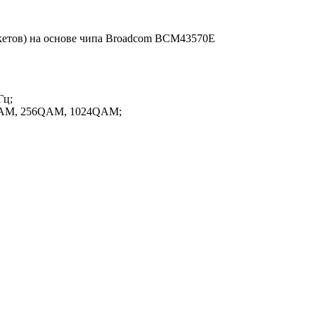
 пакетов) на основе чипа Broadcom BCM43570E
Гц;
QAM, 256QAM, 1024QAM;