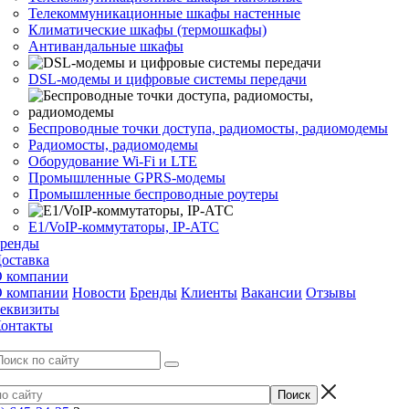
Телекоммуникационные шкафы настенные
Климатические шкафы (термошкафы)
Антивандальные шкафы
DSL-модемы и цифровые системы передачи
Беспроводные точки доступа, радиомосты, радиомодемы
Радиомосты, радиомодемы
Оборудование Wi-Fi и LTE
Промышленные GPRS-модемы
Промышленные беспроводные роутеры
Е1/VoIP-коммутаторы, IP-АТС
ренды
оставка
 компании
 компании
Новости
Бренды
Клиенты
Вакансии
Отзывы
еквизиты
онтакты