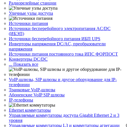
Радиорелейные станции
Уличные узлы доступа
Источники питания
Источники бесперебойного электропитания AC/DC
(ИБЭП)
Источники бесперебойного питания ИБП UPS
Инверторы напряжения DC/AC, преобразователи
напряжения
Источники питания постоянного тока ИПС ФОРПОСТ
Конвертеры DC/DC
... Показать все
VoIP-шлюзы, SIP шлюзы и другое оборудование для IP-
телефонии
Транковые VoIP-шлюзы
Абоненские VoIP SIP шлюзы
IP-телефоны
Ethernet коммутаторы
Управляемые коммутаторы доступа Gigabit Ethernet 2 и 3
уровня
Управляемые коммутаторы L3 и коммутаторы агрегации