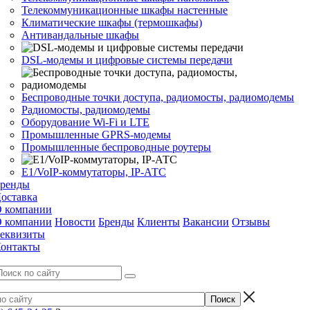
Телекоммуникационные шкафы настенные
Климатические шкафы (термошкафы)
Антивандальные шкафы
DSL-модемы и цифровые системы передачи
Беспроводные точки доступа, радиомосты, радиомодемы
Радиомосты, радиомодемы
Оборудование Wi-Fi и LTE
Промышленные GPRS-модемы
Промышленные беспроводные роутеры
Е1/VoIP-коммутаторы, IP-АТС
ренды
оставка
 компании
 компании
Новости
Бренды
Клиенты
Вакансии
Отзывы
еквизиты
онтакты