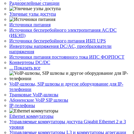
Радиорелейные станции
Уличные узлы доступа
Источники питания
Источники бесперебойного электропитания AC/DC
(ИБЭП)
Источники бесперебойного питания ИБП UPS
Инверторы напряжения DC/AC, преобразователи
напряжения
Источники питания постоянного тока ИПС ФОРПОСТ
Конвертеры DC/DC
... Показать все
VoIP-шлюзы, SIP шлюзы и другое оборудование для IP-
телефонии
Транковые VoIP-шлюзы
Абоненские VoIP SIP шлюзы
IP-телефоны
Ethernet коммутаторы
Управляемые коммутаторы доступа Gigabit Ethernet 2 и 3
уровня
Управляемые коммутаторы L3 и коммутаторы агрегации