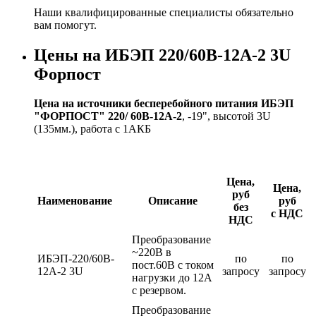
Наши квалифицированные специалисты обязательно
вам помогут.
Цены на ИБЭП 220/60B-12A-2 3U
Форпост
Цена на источники бесперебойного питания ИБЭП
"ФОРПОСТ" 220/ 60В-12А-2
, -19", высотой 3U
(135мм.), работа с 1АКБ
Цена,
Цена,
руб
Наименование
Описание
руб
без
с НДС
НДС
Преобразование
~220В в
ИБЭП-220/60B-
по
по
пост.60В с током
12A-2 3U
запросу
запросу
нагрузки до 12А
c резервом.
Преобразование