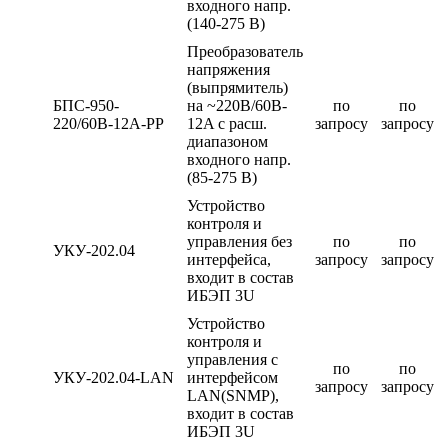
входного напр.
(140-275 В)
Преобразователь
напряжения
(выпрямитель)
БПС-950-
на ~220В/60B-
по
по
220/60В-12А-PP
12A c расш.
запросу
запросу
диапазоном
входного напр.
(85-275 В)
Устройство
контроля и
управления без
по
по
УКУ-202.04
интерфейса,
запросу
запросу
входит в состав
ИБЭП 3U
Устройство
контроля и
управления с
по
по
УКУ-202.04-LAN
интерфейсом
запросу
запросу
LAN(SNMP),
входит в состав
ИБЭП 3U