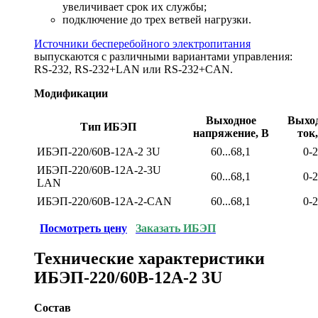
увеличивает срок их службы;
подключение до трех ветвей нагрузки.
Источники бесперебойного электропитания
выпускаются с различными вариантами управления:
RS-232, RS-232+LAN или RS-232+CAN.
Модификации
Выходное
Выхо
Тип ИБЭП
напряжение, В
ток
ИБЭП-220/60B-12A-2 3U
60...68,1
0-
ИБЭП-220/60B-12A-2-3U
60...68,1
0-
LAN
ИБЭП-220/60B-12A-2-CAN
60...68,1
0-
Посмотреть цену
Заказать ИБЭП
Технические характеристики
ИБЭП-220/60B-12A-2 3U
Состав