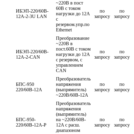
~220В в пост
60В с током
ИБЭП-220/60B-
по
по
нагрузки до 12А
12A-2-3U LAN
запросу
запросу
c
резервом.упр.по
Ethernet
Преобразование
~220В в
пост.60В с током
ИБЭП-220/60B-
по
по
нагрузки до 12А
12A-2-CAN
запросу
запросу
c резервом, с
управлением
CAN
Преобразователь
БПС-950
напряжения
по
по
220/60В-12А
(выпрямитель)
запросу
запросу
~220В/60B-12A
Преобразователь
напряжения
(выпрямитель)
БПС-950-
на ~220В/60B-
по
по
220/60В-12А-Р
12A с расш.
запросу
запросу
диапазоном