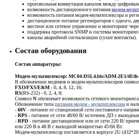
произвольная коммутация каналов между цифровы
возможность дистанционного питания
модем-мульт
возможность питания модем-мультиплексора и реген
дистанционное питание регенераторов с одного, дв
местное или сетевое управление и мониторинг чер
поддержка протокола SNMP и системы мониторин
каналы аварийной сигнализации (сухие контакты).
Состав оборудования
Состав аппаратуры:
Модем-мультиплексор: MC04-DSL4.bis/ADM-2Е1/4Et
В обозначении модемов и модем-мультиплексоров симв
FXO/FXS/E&M
- 0, 4, 8, 12, 16;
RS
(RS-232) - 0, 2, 4, 8;
Символ
N
обозначает возможность сетевого мониторинга
Обозначение типа
питания модем - мультиплексора
и нал
-
60V
- питание от станционной сети постоянного напряж
-
RPS
- питание от сети 48/60 В/ источник ДП с выходны
-
RPD
- питание дистанционное или от сети 220 В/ прие
или 220 В в 48 В с выходной мощностью 45/66 Вт.
Модем-мультиплексор поставляется в корпусе 2U (432*203