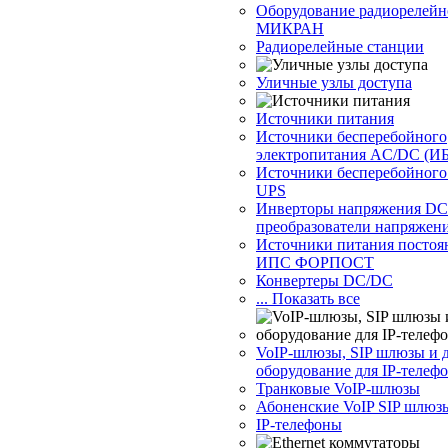
Оборудование радиорелейн
МИКРАН
Радиорелейные станции
Уличные узлы доступа
Источники питания
Источники бесперебойного
электропитания AC/DC (И
Источники бесперебойног
UPS
Инверторы напряжения DC
преобразователи напряжен
Источники питания постоя
ИПС ФОРПОСТ
Конвертеры DC/DC
... Показать все
VoIP-шлюзы, SIP шлюзы и 
оборудование для IP-телеф
Транковые VoIP-шлюзы
Абоненские VoIP SIP шлюз
IP-телефоны