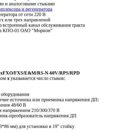
ми и аналоговыми стыками
иплексора и регенератора
ератора от сети 220 В
ух или трех направлений
ез встроенный канал обслуживания тракта
га КПО-01 ОАО "Морион"
h-хFXO/FXS/E&M/RS-N-60V/RPS/RPD
олом
х
указывается число стыков:
 оборудования
ичие источника или приемника напряжения ДП:
ения 48/60 В
м напряжением 210/300/370 В
мник-преобразователь напряжения ДП
*86 мм) для установки в 19" стойку