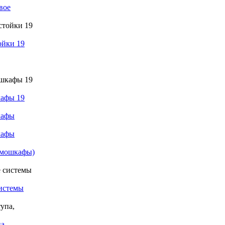
вое
ойки 19
афы 19
кафы
кафы
рмошкафы)
истемы
а,