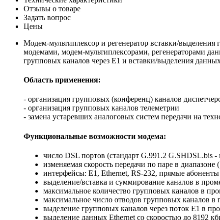
Отзывы о товаре
Задать вопрос
Цены
Модем-мультиплексор и регенератор вставки/выделения
модемами, модем-мультиплексорами, регенераторами дан
групповых каналов через Е1 и вставки/выделения данных
Область применения:
- организация групповых (конференц) каналов диспетчер
- организация групповых каналов телеметрии
- замена устаревших аналоговых систем передачи на техн
Функциональные возможности модема:
число DSL портов (стандарт G.991.2 G.SHDSL.bis - к
изменяемая скорость передачи по паре в диапазоне (
интерфейсы: Е1, Ethernet, RS-232, прямые абонен
выделение/вставка и суммирование каналов в про
максимальное количество групповых каналов в про
максимальное число отводов групповых каналов в 
выделение групповых каналов через поток Е1 в пр
выделение данных Ethernet со скоростью до 8192 к