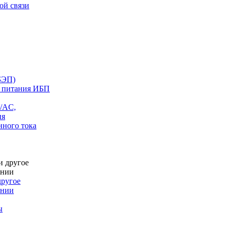
ой связи
БЭП)
о питания ИБП
/AC,
ия
нного тока
другое
онии
ы