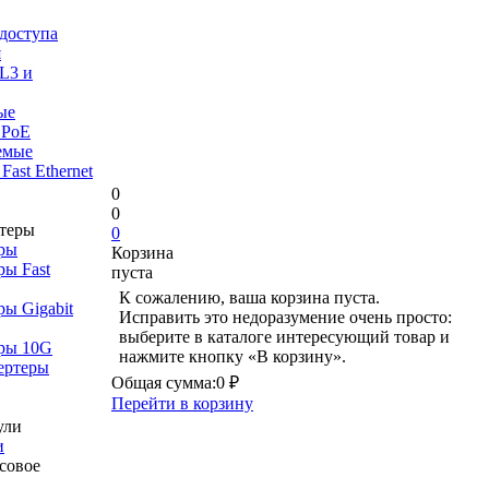
доступа
я
L3 и
ые
 PoE
емые
Fast Ethernet
0
0
0
ры
Корзина
ы Fast
пуста
К сожалению, ваша корзина пуста.
ы Gigabit
Исправить это недоразумение очень просто:
выберите в каталоге интересующий товар и
ры 10G
нажмите кнопку «В корзину».
ертеры
Общая сумма:
0 ₽
Перейти в корзину
и