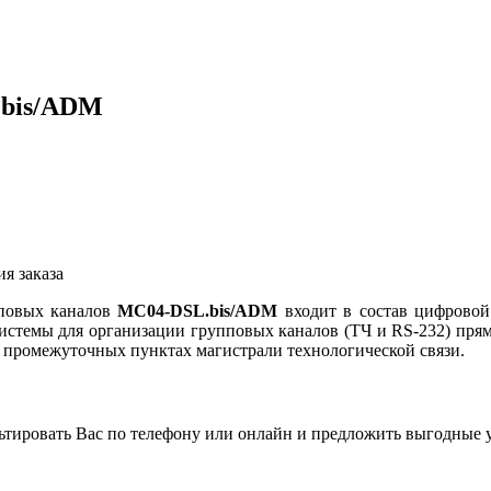
.bis/ADM
я заказа
пповых каналов
МС04-DSL.bis/ADM
входит в состав цифровой
истемы для организации групповых каналов (ТЧ и RS-232) пря
на промежуточных пунктах магистрали технологической связи.
льтировать Вас по телефону или онлайн и предложить выгодные 