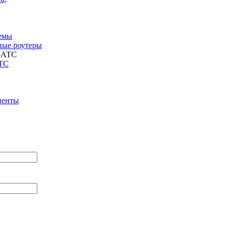
емы
ые роутеры
АТС
иенты