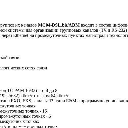
 групповых каналов
МС04-DSL.bis/ADM
входит в состав цифров
ной системы для организации групповых каналов (ТЧ и RS-232)
 через Ethernet на промежуточных пунктах магистрали технологи
ской связи
ологических сетях связи
од TC PAM 16/32) - от 4 до 8:
192..5632) кбит/с с шагом 64 кбит/с
ты типа FXO, FXS, каналы ТЧ типа E&M с программно устанавл
межуточных точках
межуточных точках - 16
промежуточных точках - 6
омежуточных точках
бит/с в промежуточных точках