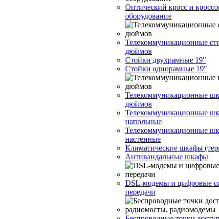
Оптический кросс и кроссо
оборудование
Телекоммуникационные ст
дюймов
Стойки двухрамные 19"
Стойки однорамные 19"
Телекоммуникационные шк
дюймов
Телекоммуникационные ш
напольные
Телекоммуникационные ш
настенные
Климатические шкафы (те
Антивандальные шкафы
DSL-модемы и цифровые с
передачи
Беспроводные точки доступ