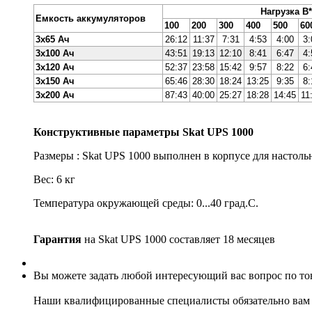
Нагрузка В
Емкость аккумуляторов
100
200
300
400
500
60
3х65 Ач
26:12
11:37
7:31
4:53
4:00
3:
3х100 Ач
43:51
19:13
12:10
8:41
6:47
4:
3х120 Ач
52:37
23:58
15:42
9:57
8:22
6:
3х150 Ач
65:46
28:30
18:24
13:25
9:35
8:
3х200 Ач
87:43
40:00
25:27
18:28
14:45
11
Конструктивные параметры Skat UPS 1000
Размеры : Skat UPS 1000 выполнен в корпусе для настол
Вес: 6 кг
Температура окружающей среды: 0...40 град.С.
Гарантия
на Skat UPS 1000 составляет 18 месяцев
Вы можете задать любой интересующий вас вопрос по тов
Наши квалифицированные специалисты обязательно вам 