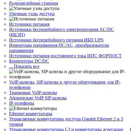
Радиорелейные станции
Уличные узлы доступа
Источники питания
Источники бесперебойного электропитания AC/DC
(ИБЭП)
Источники бесперебойного питания ИБП UPS
Инверторы напряжения DC/AC, преобразователи
напряжения
Источники питания постоянного тока ИПС ФОРПОСТ
Конвертеры DC/DC
... Показать все
VoIP-шлюзы, SIP шлюзы и другое оборудование для IP-
телефонии
Транковые VoIP-шлюзы
Абоненские VoIP SIP шлюзы
IP-телефоны
Ethernet коммутаторы
Управляемые коммутаторы доступа Gigabit Ethernet 2 и 3
уровня
Управляемые коммутаторы L3 и коммутаторы агрегации