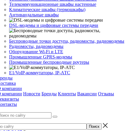
Телекоммуникационные шкафы настенные
Климатические шкафы (термошкафы)
Антивандальные шкафы
DSL-модемы и цифровые системы передачи
Беспроводные точки доступа, радиомосты, радиомодемы
Радиомосты, радиомодемы
Оборудование Wi-Fi и LTE
Промышленные GPRS-модемы
Промышленные беспроводные роутеры
Е1/VoIP-коммутаторы, IP-АТС
ренды
оставка
 компании
 компании
Новости
Бренды
Клиенты
Вакансии
Отзывы
еквизиты
онтакты