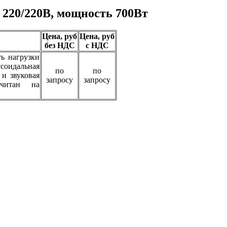
 220/220В, мощность 700Вт
Цена, руб
Цена, руб
без НДС
с НДС
ь нагрузки
усоидальная
по
по
 и звуковая
запросу
запросу
считан на