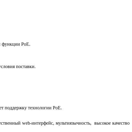
й функции PoE.
условия поставки.
ает поддержку технологии PoE.
ественный web-интерфейс, мультиязычность, высокое качество