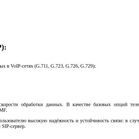
):
 в VoIP-сетях (G.711, G.723, G.726, G.729);
скорости обработки данных. В качестве базовых опций теле
MF.
ользователю высокую надёжность и устойчивость связи: в слу
 SIP-сервер.