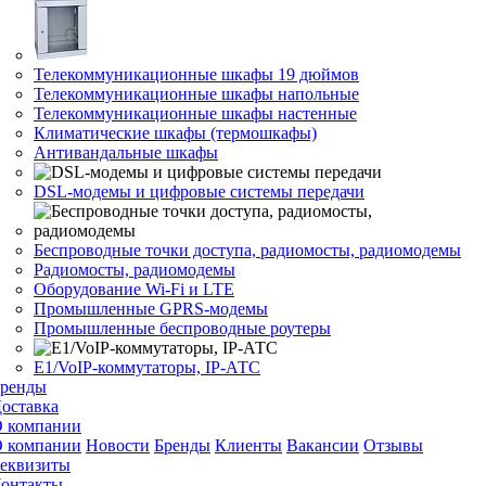
Телекоммуникационные шкафы 19 дюймов
Телекоммуникационные шкафы напольные
Телекоммуникационные шкафы настенные
Климатические шкафы (термошкафы)
Антивандальные шкафы
DSL-модемы и цифровые системы передачи
Беспроводные точки доступа, радиомосты, радиомодемы
Радиомосты, радиомодемы
Оборудование Wi-Fi и LTE
Промышленные GPRS-модемы
Промышленные беспроводные роутеры
Е1/VoIP-коммутаторы, IP-АТС
ренды
оставка
 компании
 компании
Новости
Бренды
Клиенты
Вакансии
Отзывы
еквизиты
онтакты