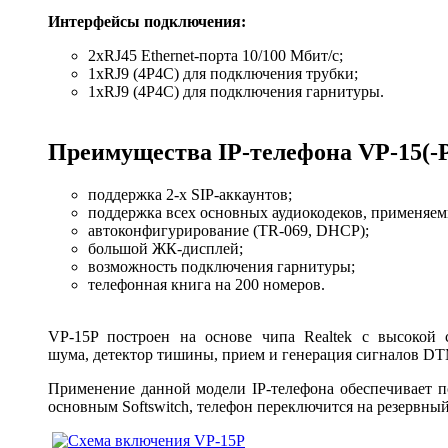
Интерфейсы подключения:
2хRJ45 Ethernet-порта 10/100 Мбит/с;
1хRJ9 (4P4C) для подключения трубки;
1хRJ9 (4P4C) для подключения гарнитуры.
Преимущества IP-телефона VP-15(-P
поддержка 2-х SIP-аккаунтов;
поддержка всех основных аудиокодеков, применяемых
автоконфигурирование (TR-069, DHCP);
большой ЖК-дисплей;
возможность подключения гарнитуры;
телефонная книга на 200 номеров.
VP-15P построен на основе чипа Realtek с высокой 
шума, детектор тишины, прием и генерация сигналов DT
Применение данной модели IP-телефона обеспечивает п
основным Softswitch, телефон переключится на резервный