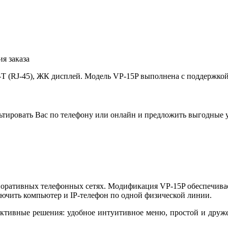
я заказа
e-T (RJ-45), ЖК дисплей. Модель VP-15P выполнена с поддержко
льтировать Вас по телефону или онлайн и предложить выгодные 
рпоративных телефонных сетях. Модификация VP-15P обеспечив
ючить компьютер и IP-телефон по одной физической линии.
уктивные решения: удобное интуитивное меню, простой и друж