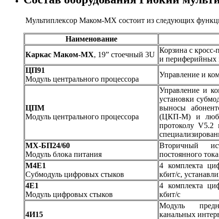
Мультиплексор Маком-МХ состоит из следующих функц
Наименование
Корзина с кросс-
Каркас Маком-MX
, 19” стоечный 3U
и периферийных
ЦП91
Управление и ко
Модуль центрального процессора
Управление и ко
установки субмод
ЦПМ
выносы абонен
Модуль центрального процессора
(ЦКП-М) и люб
протоколу V5.2
специализирован
МX-БП24/60
Вторичный и
Модуль блока питания
постоянного тока
М4Е1
4 комплекта ци
Субмодуль цифровых стыков
кбит/с, устанавл
4Е1
4 комплекта ци
Модуль цифровых стыков
кбит/с
Модуль предн
4И15
канальных интер