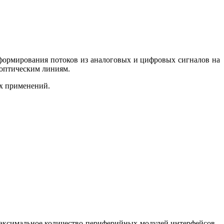
формирования потоков из аналоговых и цифровых сигналов на
 оптическим линиям.
их применений.
аксимальное количество периферийных модулей интерфейсов -