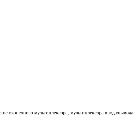
стве оконечного мультиплексора, мультиплексора ввода/вывода,