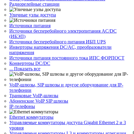
Радиорелейные станции
Уличные узлы доступа
Источники питания
Источники бесперебойного электропитания AC/DC
(ИБЭП)
Источники бесперебойного питания ИБП UPS
Инверторы напряжения DC/AC, преобразователи
напряжения
Источники питания постоянного тока ИПС ФОРПОСТ
Конвертеры DC/DC
... Показать все
VoIP-шлюзы, SIP шлюзы и другое оборудование для IP-
телефонии
Транковые VoIP-шлюзы
Абоненские VoIP SIP шлюзы
IP-телефоны
Ethernet коммутаторы
Управляемые коммутаторы доступа Gigabit Ethernet 2 и 3
уровня
Управляемые коммутаторы L3 и коммутаторы агрегации