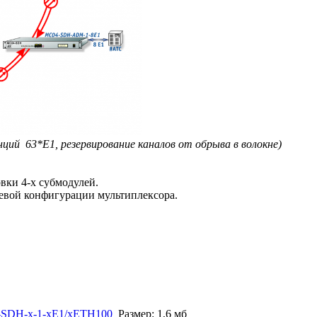
нций 63*E1, резервирование каналов от обрыва в волокне)
вки 4-х субмодулей.
евой конфигурации мультиплексора.
4-SDH-x-1-xE1/xETH100
Размер: 1,6 мб