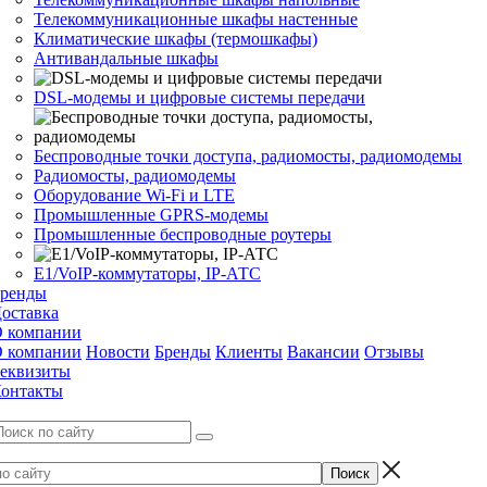
Телекоммуникационные шкафы настенные
Климатические шкафы (термошкафы)
Антивандальные шкафы
DSL-модемы и цифровые системы передачи
Беспроводные точки доступа, радиомосты, радиомодемы
Радиомосты, радиомодемы
Оборудование Wi-Fi и LTE
Промышленные GPRS-модемы
Промышленные беспроводные роутеры
Е1/VoIP-коммутаторы, IP-АТС
ренды
оставка
 компании
 компании
Новости
Бренды
Клиенты
Вакансии
Отзывы
еквизиты
онтакты