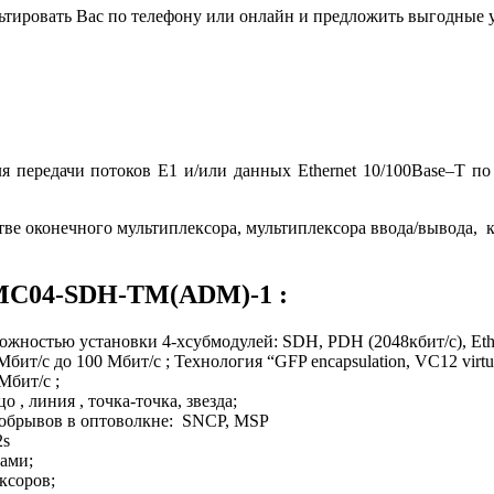
льтировать Вас по телефону или онлайн и предложить выгодные 
передачи потоков E1 и/или данных Ethernet 10/100Base–T по
тве оконечного мультиплексора, мультиплексора ввода/вывода, кр
 MC04-SDH-TM(ADM)-1 :
ожностью установки 4-хсубмодулей: SDH, PDH (2048кбит/с), Ethe
бит/с до 100 Мбит/с ; Технология “GFP encapsulation, VC12 virtua
Мбит/с ;
 , линия , точка-точка, звезда;
 обрывов в оптоволкне: SNCP, MSP
2s
ами;
ксоров;