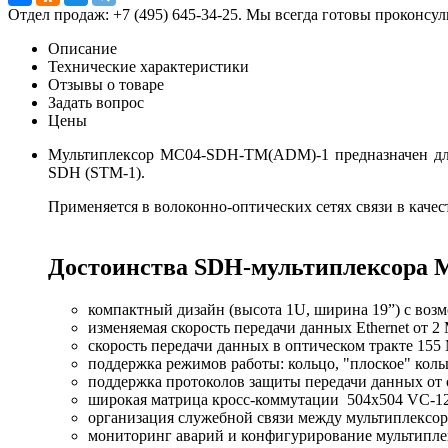
Отдел продаж: +7 (495) 645-34-25. Мы всегда готовы проконсу
Описание
Технические характеристики
Отзывы о товаре
Задать вопрос
Цены
Мультиплексор MC04-SDH-TM(ADM)-1 предназначен для 
SDH (STM-1).
Применяется в волоконно-оптических сетях связи в качес
Достоинства SDH-мультиплексора
компактный дизайн (высота 1U, ширина 19”) с возм
изменяемая скорость передачи данных Ethernet от 2 М
скорость передачи данных в оптическом тракте 155 
поддержка режимов работы: кольцо, "плоское" кольцо
поддержка протоколов защиты передачи данных от
широкая матрица кросс-коммутации 504x504 VC-1
организация служебной связи между мультиплексор
мониторинг аварий и конфигурирование мультипле