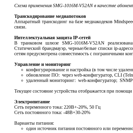
Схема применения SMG-1016M-V52AN в качестве абонен
Транскодирование медиапотоков
Аппаратный транскодинг на базе медиакодеков Mindspeed
связи.
Интеллектуальная защита IP-сетей
В транковом шлюзе SMG-1016M-V52AN реализована и
Статический брандмауэр, черные/белые списки ip-адресов
сетям предусмотрена совместимость с пограничными кон
Управление и мониторинг
конфигурирование и настройка (в том числе удаленн
обновление ПО: через web-конфигуратор, CLI (Telne
удаленный мониторинг: web-конфигуратор; SNMP
Текущее состояние устройства отображается при помощи
Электропитание
Сеть переменного тока: 220В+-20%, 50 Гц
Сеть постоянного тока: -48В+30-20%
Варианты питания:
один источник питания постоянного или переменно