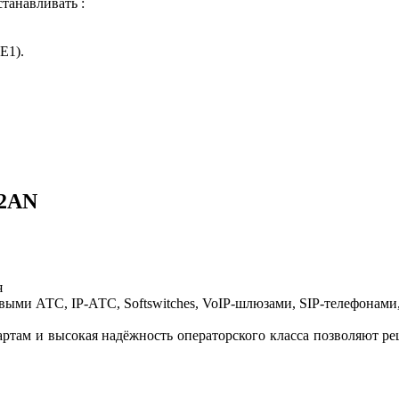
танавливать :
E1).
52AN
я
ыми АТС, IP-АТС, Softswitches, VoIP-шлюзами, SIP-телефонами
дартам и высокая надёжность операторского класса позволяют