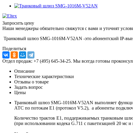
Запросить цену
Наши менеджеры обязательно свяжутся с вами и уточнят услови
Транковый шлюз SMG-1016M-V52AN -это абонентский IP-выно
Поделиться
Отдел продаж: +7 (495) 645-34-25. Мы всегда готовы проконсу
Описание
Технические характеристики
Отзывы о товаре
Задать вопрос
Цены
Транковый шлюз SMG-1016M-V52AN выполняет функции а
АТС по потокам Е1 (протокол V5.2), а абоненты подключ
Количество трактов Е1, поддерживаемых транковым шлюзо
(при использовании кодека G.711 с пакетизацией 20 мс и