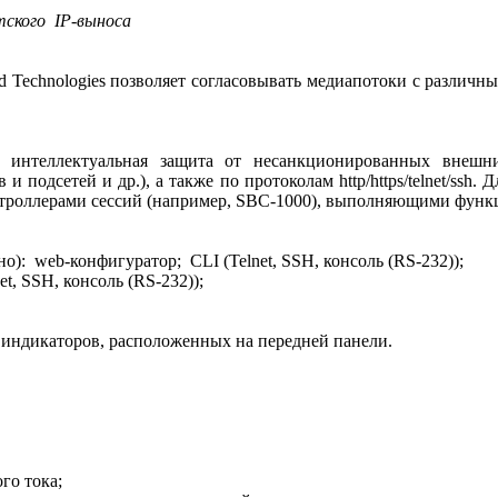
тского IP-выноса
 Technologies позволяет согласовывать медиапотоки с различн
нтеллектуальная защита от несанкционированных внешних
 и подсетей и др.), а также по протоколам http/https/telnet/s
троллерами сессий (например, SBC-1000), выполняющими функц
о): web-конфигуратор; CLI (Telnet, SSH, консоль (RS-232));
t, SSH, консоль (RS-232));
 индикаторов, расположенных на передней панели.
го тока;