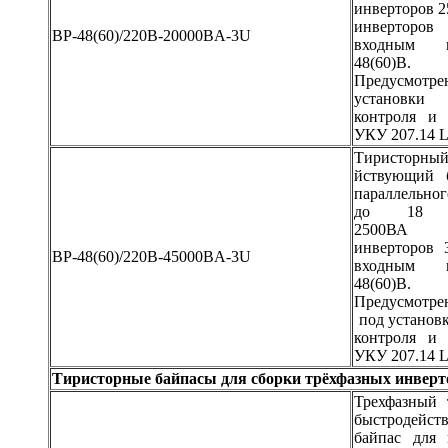
инверторов 2
инверторов
BP-48(60)/220B-20000BA-3U
входным н
48(60)В.
Предусмотре
установки 
контроля и 
УКУ 207.14 
Тиристорны
йствующий 
параллельно
до 18 ин
2500ВА 
инверторов
BP-48(60)/220B-45000BA-3U
входным н
48(60)В.
Предусмот
под установк
контроля и 
УКУ 207.14 
Тиристорные байпасы для сборки трёхфазных инверт
Трехфазный 
быстродейст
байпас для 