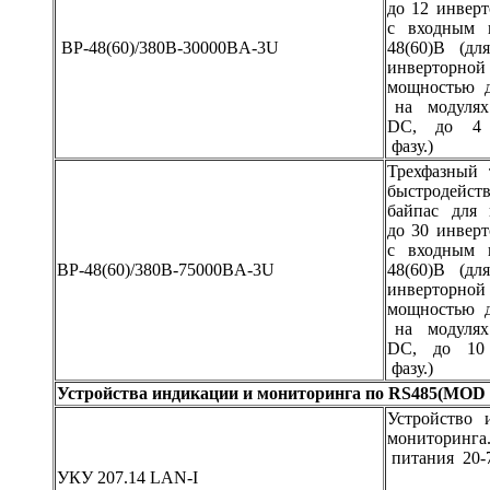
до 12 инвер
с входным 
BP-48(60)/380B-30000BA-3U
48(60)В (дл
инверторно
мощностью д
на модулях
DC, до 4 
фазу.)
Трехфазный 
быстродейст
байпас для 
до 30 инвер
с входным 
BP-48(60)/380B-75000BA-3U
48(60)В (дл
инверторно
мощностью д
на модулях
DC, до 10 
фазу.)
Устройства индикации и мониторинга по RS485(MO
Устройство 
мониторинга
питания 20-
УКУ 207.14 LAN-I