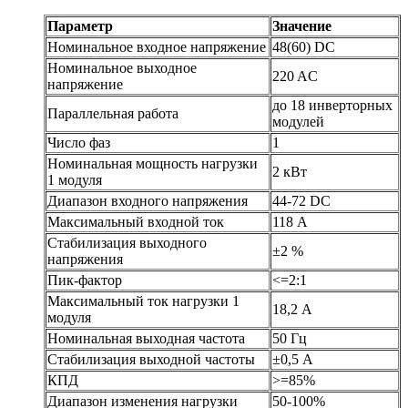
Параметр
Значение
Номинальное входное напряжение
48(60) DC
Номинальное выходное
220 AC
напряжение
до 18 инверторных
Параллельная работа
модулей
Число фаз
1
Номинальная мощность нагрузки
2 кВт
1 модуля
Диапазон входного напряжения
44-72 DC
Максимальный входной ток
118 А
Стабилизация выходного
±2 %
напряжения
Пик-фактор
<=2:1
Максимальный ток нагрузки 1
18,2 А
модуля
Номинальная выходная частота
50 Гц
Стабилизация выходной частоты
±0,5 А
КПД
>=85%
Диапазон изменения нагрузки
50-100%