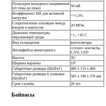
Пульсации выходного напряжения
50 мВ
(от пика до пика)
Коэффициент НИ для активной
<=1,5%
нагрузки
Сопротивление изоляции между
20 МОм
входом и корпусом
Диапазон температуры
+1...+45 С
окружающей среды
Вид охлаждения
вентиляторы
«сухие» контакты,
Интерфейсы мониторинга
CAN, LED
Высота
3U
Ширина корзины
19"
Габаритные размеры (ШхВхГ)
480 x 133 x 460
Габаритные размеры в упаковке
585 x 190 x 570 мм
(ШхВхГ)
Срок службы
20 лет
Байпасы