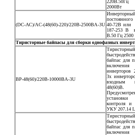
220В.50Г
2000Вт
Инверторный
постоянного
(DC-АС)/AC-(48(60)-220)/220B-2500BA-3U
40-72В или 
187-253 В в
В.50 Гц 2500
Тиристорные байпасы для сборки однофазных инвер
Тиристорны
быстродейст
байпас для п
включен
инверторов 
3х инвертор
BP-48(60)/220B-10000BA-3U
входным н
48(60)В.
Предусмотре
установки 
контроля и 
УКУ 207.14 
Тиристорны
быстродейст
байпас для п
включен